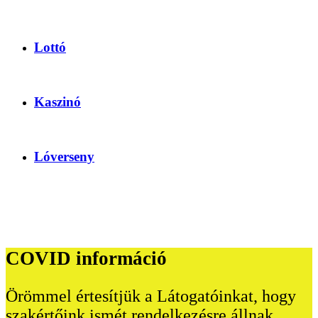
Lottó
Kaszinó
Lóverseny
COVID információ
Örömmel értesítjük a Látogatóinkat, hogy
szakértőink ismét rendelkezésre állnak