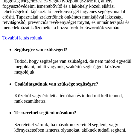
függőség Megelőzési és Segítő Központ (SZMSK), amely
fogyasztóvédelmi ismeretbővítő és a lakóhely közeli ellátási
lehetőségekről tájékoztató tevékenységét ingyenes segélyvonallal
erősíti. Tapasztalati szakértőinek önkéntes munkájával lakossági
felvilágosító, prevenciós tevékenységet folytat, és immár terápiás és
menedékházat is üzemeltet a hozzá forduló rászorulók számára.
További leírás rólunk
Segítségre van szükséged?
Tudod, hogy segítségre van szükséged, de nem tudod egyedül
megoldani, mi itt vagyunk, szakértő segítséggel közösen
megoldjuk.
Családtagodnak van szüksége segítségre?
Közelről vagy érintett a témában és tudod mit kell tenned,
ránk számíthatsz.
Te szeretnél segíteni másokon?
Szeretettel várunk, ha másokon szeretnél segíteni, vagy
környezetedben ismersz olyanokat, akiknek tudnál segíteni.