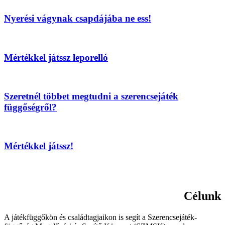
Nyerési vágynak csapdájába ne ess!
Mértékkel játssz leporelló
Szeretnél többet megtudni a szerencsejáték
függőségről?
Mértékkel játssz!
Célunk
A játékfüggőkön és családtagjaikon is segít a Szerencsejáték-