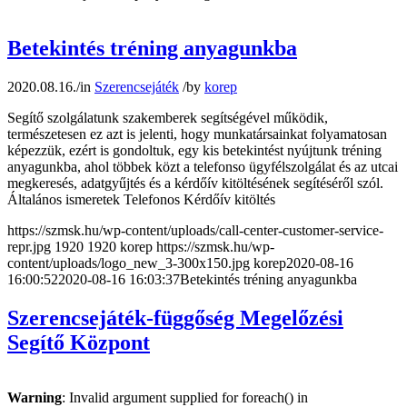
Betekintés tréning anyagunkba
2020.08.16.
/
in
Szerencsejáték
/
by
korep
Segítő szolgálatunk szakemberek segítségével működik,
természetesen ez azt is jelenti, hogy munkatársainkat folyamatosan
képezzük, ezért is gondoltuk, egy kis betekintést nyújtunk tréning
anyagunkba, ahol többek közt a telefonso ügyfélszolgálat és az utcai
megkeresés, adatgyűjtés és a kérdőív kitöltésének segítéséről szól.
Általános ismeretek Telefonos Kérdőív kitöltés
https://szmsk.hu/wp-content/uploads/call-center-customer-service-
repr.jpg
1920
1920
korep
https://szmsk.hu/wp-
content/uploads/logo_new_3-300x150.jpg
korep
2020-08-16
16:00:52
2020-08-16 16:03:37
Betekintés tréning anyagunkba
Szerencsejáték-függőség Megelőzési
Segítő Központ
Warning
: Invalid argument supplied for foreach() in