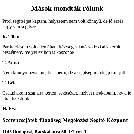
Mások mondták rólunk
Profi segítséget kaptam, helyzetem nem volt könnyű, de jó érzés,
hogy van segítség.
K. Tibor
Pár kérdésem volt a témában, készséges tanácsadókkal sikerült
beszélnem, melyet ezúton is köszönök.
T. Anna
Nem könnyű bevallani, beismerni, de a segítség mindig jókor jött.
T. Béla
Családtagom számára kértem segítséget, melyet megkaptam, így a jó
úton haladunk.
H. Éva
Szerencsejáték-függőség Megelőzési Segítő Központ
1145 Budapest, Bácskai utca 60. 1/2 em. 1.