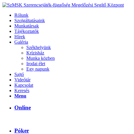
Rólunk
Szolgáltatásaink
Munkatársak
Tájékoztatók
Hírek
Galéria
Székhelyünk
Krízisház
Munka közben
Irodai élet
Egy napunk
Sajtó
Videótár
Kapcsolat
Keresés
Menu
Online
Póker