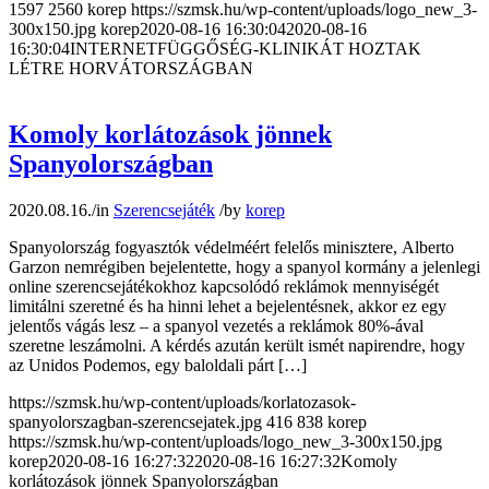
1597
2560
korep
https://szmsk.hu/wp-content/uploads/logo_new_3-
300x150.jpg
korep
2020-08-16 16:30:04
2020-08-16
16:30:04
INTERNETFÜGGŐSÉG-KLINIKÁT HOZTAK
LÉTRE HORVÁTORSZÁGBAN
Komoly korlátozások jönnek
Spanyolországban
2020.08.16.
/
in
Szerencsejáték
/
by
korep
Spanyolország fogyasztók védelméért felelős minisztere, Alberto
Garzon nemrégiben bejelentette, hogy a spanyol kormány a jelenlegi
online szerencsejátékokhoz kapcsolódó reklámok mennyiségét
limitálni szeretné és ha hinni lehet a bejelentésnek, akkor ez egy
jelentős vágás lesz – a spanyol vezetés a reklámok 80%-ával
szeretne leszámolni. A kérdés azután került ismét napirendre, hogy
az Unidos Podemos, egy baloldali párt […]
https://szmsk.hu/wp-content/uploads/korlatozasok-
spanyolorszagban-szerencsejatek.jpg
416
838
korep
https://szmsk.hu/wp-content/uploads/logo_new_3-300x150.jpg
korep
2020-08-16 16:27:32
2020-08-16 16:27:32
Komoly
korlátozások jönnek Spanyolországban