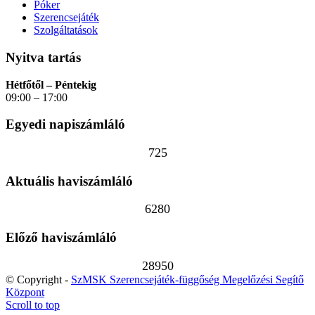
Póker
Szerencsejáték
Szolgáltatások
Nyitva tartás
Hétfőtől – Péntekig
09:00 – 17:00
Egyedi napiszámláló
725
Aktuális haviszámláló
6280
Előző haviszámláló
28950
© Copyright -
SzMSK Szerencsejáték-függőség Megelőzési Segítő
Központ
Scroll to top