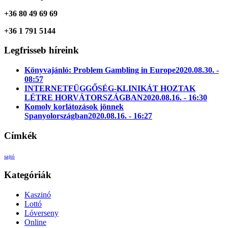
+36 80 49 69 69
+36 1 791 5144
Legfrisseb híreink
Könyvajánló: Problem Gambling in Europe
2020.08.30. -
08:57
INTERNETFÜGGŐSÉG-KLINIKÁT HOZTAK
LÉTRE HORVÁTORSZÁGBAN
2020.08.16. - 16:30
Komoly korlátozások jönnek
Spanyolországban
2020.08.16. - 16:27
Címkék
sajtó
Kategóriák
Kaszinó
Lottó
Lóverseny
Online