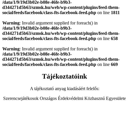
/data/1/9/19d3b02e-b08e-46fe-b9b3-
d344271d5b63/szmsk.hu/web/wp-content/plugins/feed-them-
social/feeds/facebook/class-fts-facebook-feed.php
on line
1811
Warning
: Invalid argument supplied for foreach() in
/data/1/9/19d3b02e-b08e-46fe-b9b3-
d344271d5b63/szmsk.hu/web/wp-content/plugins/feed-them-
social/feeds/facebook/class-fts-facebook-feed.php
on line
658
Warning
: Invalid argument supplied for foreach() in
/data/1/9/19d3b02e-b08e-46fe-b9b3-
d344271d5b63/szmsk.hu/web/wp-content/plugins/feed-them-
social/feeds/facebook/class-fts-facebook-feed.php
on line
669
Tájékoztatóink
A tájékoztató anyag kiadásáért felelős:
Szerencsejátékosok Országos Érdekvédelmi Közhasznú Egyesülete