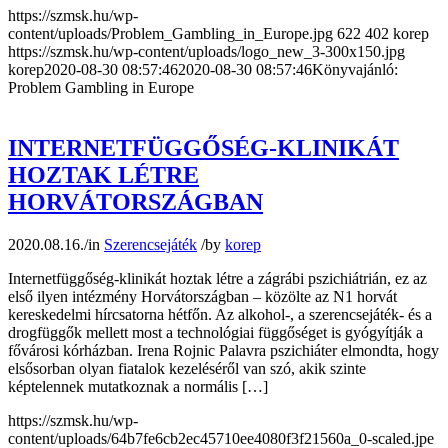
https://szmsk.hu/wp-
content/uploads/Problem_Gambling_in_Europe.jpg
622
402
korep
https://szmsk.hu/wp-content/uploads/logo_new_3-300x150.jpg
korep
2020-08-30 08:57:46
2020-08-30 08:57:46
Könyvajánló:
Problem Gambling in Europe
INTERNETFÜGGŐSÉG-KLINIKÁT
HOZTAK LÉTRE
HORVÁTORSZÁGBAN
2020.08.16.
/
in
Szerencsejáték
/
by
korep
Internetfüggőség-klinikát hoztak létre a zágrábi pszichiátrián, ez az
első ilyen intézmény Horvátországban – közölte az N1 horvát
kereskedelmi hírcsatorna hétfőn. Az alkohol-, a szerencsejáték- és a
drogfüggők mellett most a technológiai függőséget is gyógyítják a
fővárosi kórházban. Irena Rojnic Palavra pszichiáter elmondta, hogy
elsősorban olyan fiatalok kezeléséről van szó, akik szinte
képtelennek mutatkoznak a normális […]
https://szmsk.hu/wp-
content/uploads/64b7fe6cb2ec45710ee4080f3f21560a_0-scaled.jpe