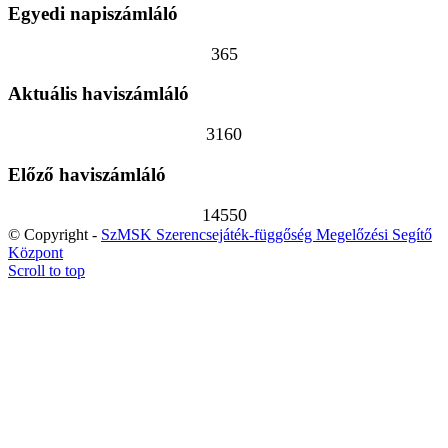
Egyedi napiszámláló
365
Aktuális haviszámláló
3160
Előző haviszámláló
14550
© Copyright -
SzMSK Szerencsejáték-függőség Megelőzési Segítő
Központ
Scroll to top