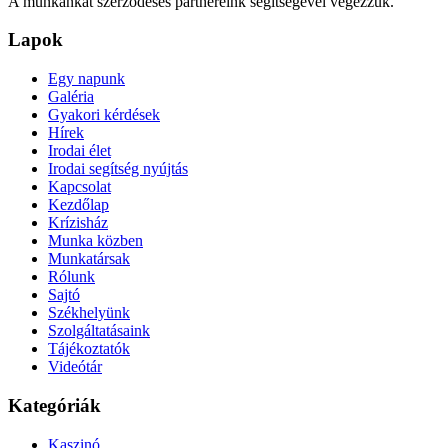
A munkánkat szerződéses partnereink segítségével végezzük.
Lapok
Egy napunk
Galéria
Gyakori kérdések
Hírek
Irodai élet
Irodai segítség nyújtás
Kapcsolat
Kezdőlap
Krízisház
Munka közben
Munkatársak
Rólunk
Sajtó
Székhelyünk
Szolgáltatásaink
Tájékoztatók
Videótár
Kategóriák
Kaszinó