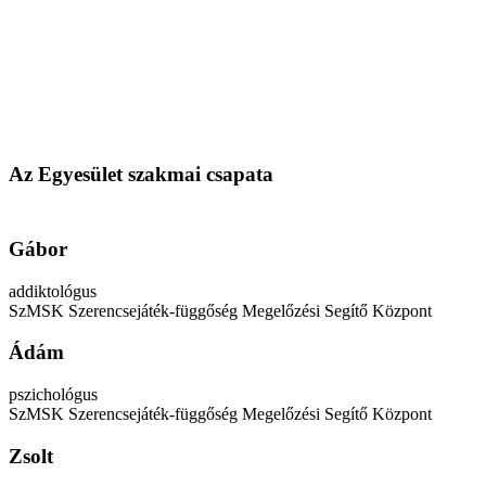
Az Egyesület szakmai csapata
Gábor
addiktológus
SzMSK Szerencsejáték-függőség Megelőzési Segítő Központ
Ádám
pszichológus
SzMSK Szerencsejáték-függőség Megelőzési Segítő Központ
Zsolt