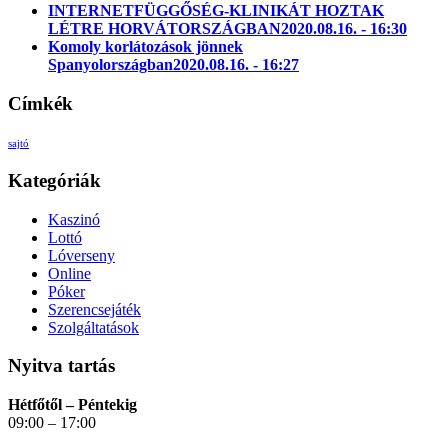
INTERNETFÜGGŐSÉG-KLINIKÁT HOZTAK
LÉTRE HORVÁTORSZÁGBAN
2020.08.16. - 16:30
Komoly korlátozások jönnek
Spanyolországban
2020.08.16. - 16:27
Címkék
sajtó
Kategóriák
Kaszinó
Lottó
Lóverseny
Online
Póker
Szerencsejáték
Szolgáltatások
Nyitva tartás
Hétfőtől – Péntekig
09:00 – 17:00