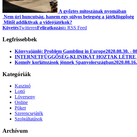
A győztes mítoszának nyomában
Nem úri huncutság, hanem egy súlyos betegség a játékfüggőség
Mitől addiktívak a videójátékok?
Követés
Twitteren
Feliratkozás
to RSS Feed
Legfrissebbek
Könyvajánló: Problem Gambling in Europe
2020.08.30. - 0
INTERNETFÜGGŐSÉG-KLINIKÁT HOZTAK LÉTR
Komoly korlátozások jönnek Spanyolországban
2020.08.16.
Kategóriák
Kaszinó
Lottó
Lóverseny
Online
Póker
Szerencsejáték
Szolgáltatások
Archívum