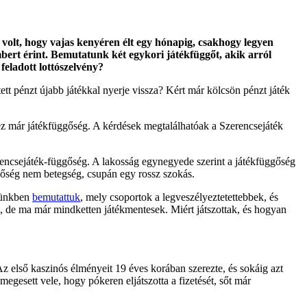
s volt, hogy vajas kenyéren élt egy hónapig, csakhogy legyen
bert érint. Bemutatunk két egykori játékfüggőt, akik arról
feladott lottószelvény?
ett pénzt újabb játékkal nyerje vissza? Kért már kölcsön pénzt játék
ez már játékfüggőség. A kérdések megtalálhatóak a Szerencsejáték
erencsejáték-függőség. A lakosság egynegyede szerint a játékfüggőség
ggőség nem betegség, csupán egy rossz szokás.
kkünkben
bemutattuk
, mely csoportok a legveszélyeztetettebbek, és
, de ma már mindketten játékmentesek. Miért játszottak, és hogyan
Az első kaszinós élményeit 19 éves korában szerezte, és sokáig azt
egesett vele, hogy pókeren eljátszotta a fizetését, sőt már