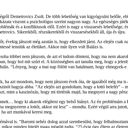
ről Demetrovics Zsolt. De több lehetőség van kigyógyulni belőle, ebb
ázata viszont a pszichológus szerint nagyon nagy. Az egészséges játék a
roblémák és a konfliktusok elől. Ezért is nagy a visszaesés lehetősége, 
ovics. Sikerekből, részsikerekből és visszaesésekből áll, úja és újra.
őt, évekig játszott még azután is, hogy elkezdett járni. Az elején csak n
ntessé tenniük az életüket. Akkor már ilyen volt Balázs is.
oha többet nem játszom, de azt el tudom dönteni, hogy ma nem akarok já
tban, hogy hol mit szúrt el. A közösségben azt tanulta meg, hogy a jele
-fordulás. “Lényeg, hogy a mai nap fölött van hatalmam, hogy elmegyek-e
ik, ha azt mondom, hogy nem játszom évek óta, de igazából még ma is a
szinót hagyja abba. “Az elején azt gondoltam, hogy a lottó belefér” – mo
zt, mint a kaszinózás, hogy mi történik majd, ha megnyeri a nagy pénz
emnek… hogy ki akarok elégíteni egy belső hiányt. Az én problémám a
 ha megnyerem a lottót, akkor mi lesz” – mondta. Ezért végül arra juto
, ha azt munkával keresi meg.
blémával is. “Baromi nehéz dolog azzal szembesülni, hogy felhalmoztam
gát, mikor minden hitelét maga mögött tudta. “25 évig úgy éltem az élet