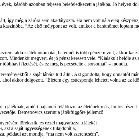
évek, később azonban teljesen belefeledkezett a játékba. Jó helyen dolg
rt, így még a záróra sem akadályozta. Ha nem volt nála elég készpénz, 
a a kaszinóba. “Az első mélypont az volt, amikor a barátnőmet loptam m
zezrem, akkor játékautomatát, ha ennél is több pénzem volt, akkor kas
ott. Mindenkit megvert, és jó pénzt keresett vele. “Kialakult belőle 
bbhavi fizetését, és ez meg is pecsételte a sorsomat” – mondta.
ereményekből a saját lábára tud állni. Azt gondolta, hogy onnantól már
is, ahol akkor dolgozott. “Életem egy csúcspontja lehetett volna az az
ni a játéknak, amiért hajlandó feláldozni az életének más, fontos részei
ezetője. Demetrovics szerint a játékfüggőre jellemző
anyerésére törekszik, és ezzel magyarázza a játékát
r, azt a saját ügyességének tulajdonítja,
issza, például azt mondja, “ma nem volt szerencsém”,