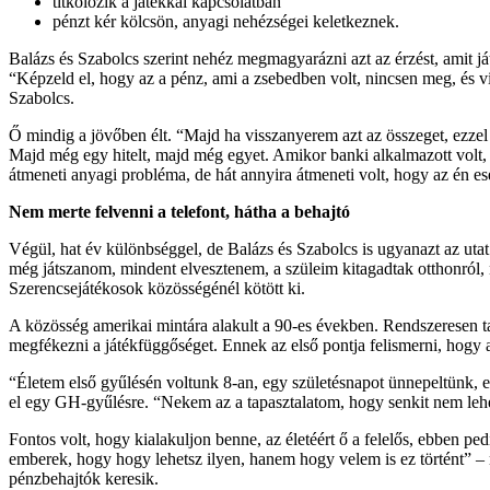
titkolózik a játékkal kapcsolatban
pénzt kér kölcsön, anyagi nehézségei keletkeznek.
Balázs és Szabolcs szerint nehéz megmagyarázni azt az érzést, amit ját
“Képzeld el, hogy az a pénz, ami a zsebedben volt, nincsen meg, és v
Szabolcs.
Ő mindig a jövőben élt. “Majd ha visszanyerem azt az összeget, ezze
Majd még egy hitelt, majd még egyet. Amikor banki alkalmazott volt, 
átmeneti anyagi probléma, de hát annyira átmeneti volt, hogy az én es
Nem merte felvenni a telefont, hátha a behajtó
Végül, hat év különbséggel, de Balázs és Szabolcs is ugyanazt az utat 
még játszanom, mindent elvesztenem, a szüleim kitagadtak otthonról,
Szerencsejátékosok közösségénél kötött ki.
A közösség amerikai mintára alakult a 90-es években. Rendszeresen t
megfékezni a játékfüggőséget. Ennek az első pontja felismerni, hogy az
“Életem első gyűlésén voltunk 8-an, egy születésnapot ünnepeltünk, e
el egy GH-gyűlésre. “Nekem az a tapasztalatom, hogy senkit nem leh
Fontos volt, hogy kialakuljon benne, az életéért ő a felelős, ebben pe
emberek, hogy hogy lehetsz ilyen, hanem hogy velem is ez történt” – m
pénzbehajtók keresik.