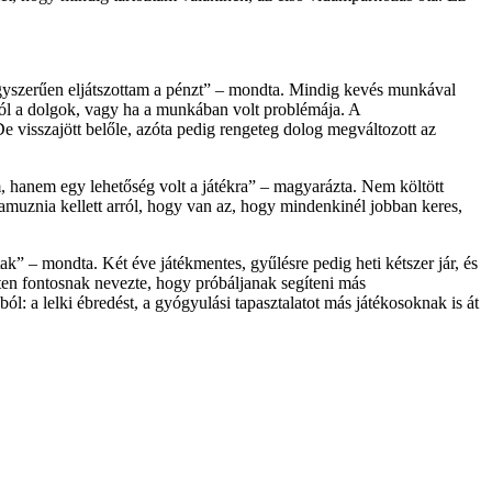
 egyszerűen eljátszottam a pénzt” – mondta. Mindig kevés munkával
k jól a dolgok, vagy ha a munkában volt problémája. A
 visszajött belőle, azóta pedig rengeteg dolog megváltozott az
 hanem egy lehetőség volt a játékra” – magyarázta. Nem költött
muznia kellett arról, hogy van az, hogy mindenkinél jobban keres,
” – mondta. Két éve játékmentes, gyűlésre pedig heti kétszer jár, és
ten fontosnak nevezte, hogy próbáljanak segíteni más
: a lelki ébredést, a gyógyulási tapasztalatot más játékosoknak is át