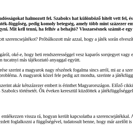
adósságokat halmozott fel. Szabolcs hat különböző hitelt vett fel, é
játék-függőség, pedig komoly betegség, amely több mint százezer em
i. Mit kell tenni, ha felhív a behajtó? Visszaesésnek számít-e egy 
tt szerencsejátékot? Próbálkozott már azzal, hogy a játék során elveszít
gáról, oké-e, hogy heti rendszerességgel vesz kaparós sorsjegyet vagy 
n tucatnyi más tájékoztató anyaggal együtt.
érése szerint a magyarok nagy részének fogalma sincs arról, mi az a sz
 probléma. A magyarok közel fele pedig azt mondta, szerinte a játékfü
s szerint akár kétszázezer embert is érinthet Magyarországon. Előző ci
Szabolcs történetét. Ők éveken keresztül küzdöttek a játékfüggőséggel
, emlékezzen vissza rá, hogyan került kapcsolatba a szerencsejátékkal. 
zdett foglalkozni a függőségével, tudatosult benne, hogy már azelőtt is m