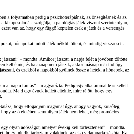
en a folyamatban pedig a pszichoterápiának, az önsegítésnek és az
 kikapcsolódást szolgálja, a patológiás játék viszont szerinte olyan,
és ezért van az, hogy egy függő képtelen csak a játék és a versengés
apokat, hónapokat tudott játék nélkül tölteni, és mindig visszaesett.
tszani” – mondta. Amikor játszott, a napja felét a jövőben töltötte,
nben kell élnie, és ha aznap nem játszik, akkor másnap már tud úgy
 játszani, és ezekből a napokból gyűlnek össze a hetek, a hónapok, az
 mai nap a fontos” – magyarázta. Pedig egy alkalommal le is kellett
ndta. Majd egy évnek kellett eltelnie, mire rájött, hogy egy
t,
 Balázs, hogy elfogadjam magamat úgy, ahogy vagyok, külsőleg,
tt, hogy az ő életében semmilyen játék nem lehet, még promóciós
 egy olyan adósságot, amelyet évekig kell törlesztenem” – mondta.
emet, hogy mindig tartoztam valakinek, az első vidámparkozás óta. Ez