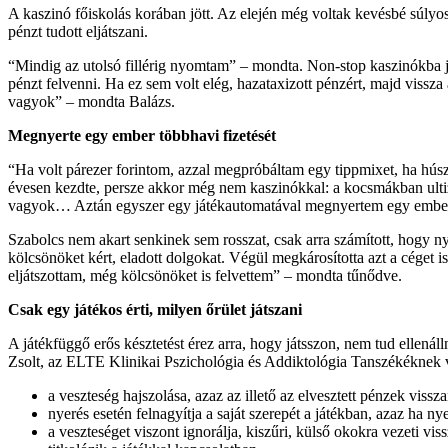
A kaszinó főiskolás korában jött. Az elején még voltak kevésbé súlyos 
pénzt tudott eljátszani.
“Mindig az utolsó fillérig nyomtam” – mondta. Non-stop kaszinókba já
pénzt felvenni. Ha ez sem volt elég, hazataxizott pénzért, majd vissz
vagyok” – mondta Balázs.
Megnyerte egy ember többhavi fizetését
“Ha volt párezer forintom, azzal megpróbáltam egy tippmixet, ha hús
évesen kezdte, persze akkor még nem kaszinókkal: a kocsmákban ultiz
vagyok… Aztán egyszer egy játékautomatával megnyertem egy ember tö
Szabolcs nem akart senkinek sem rosszat, csak arra számított, hogy ny
kölcsönöket kért, eladott dolgokat. Végül megkárosította azt a céget 
eljátszottam, még kölcsönöket is felvettem” – mondta tűnődve.
Csak egy játékos érti, milyen őrület játszani
A játékfüggő erős késztetést érez arra, hogy játsszon, nem tud ellenáll
Zsolt, az ELTE Klinikai Pszichológia és Addiktológia Tanszékéknek v
a veszteség hajszolása, azaz az illető az elvesztett pénzek vissz
nyerés esetén felnagyítja a saját szerepét a játékban, azaz ha nye
a veszteséget viszont ignorálja, kiszűri, külső okokra vezeti v