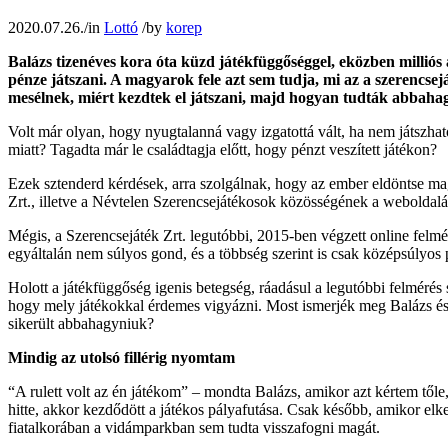
2020.07.26.
/
in
Lottó
/
by
korep
Balázs tizenéves kora óta küzd játékfüggőséggel, eközben milliós 
pénze játszani. A magyarok fele azt sem tudja, mi az a szerencse
mesélnek, miért kezdtek el játszani, majd hogyan tudták abbahagyn
Volt már olyan, hogy nyugtalanná vagy izgatottá vált, ha nem játszhato
miatt? Tagadta már le családtagja előtt, hogy pénzt veszített játékon?
Ezek sztenderd kérdések, arra szolgálnak, hogy az ember eldöntse ma
Zrt., illetve a Névtelen Szerencsejátékosok közösségének a weboldalá
Mégis, a Szerencsejáték Zrt. legutóbbi, 2015-ben végzett online felm
egyáltalán nem súlyos gond, és a többség szerint is csak középsúlyos
Holott a játékfüggőség igenis betegség, ráadásul a legutóbbi felméré
hogy mely játékokkal érdemes vigyázni. Most ismerjék meg Balázs és 
sikerült abbahagyniuk?
Mindig az utolsó fillérig nyomtam
“A rulett volt az én játékom” – mondta Balázs, amikor azt kértem tőle
hitte, akkor kezdődött a játékos pályafutása. Csak később, amikor elke
fiatalkorában a vidámparkban sem tudta visszafogni magát.