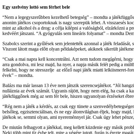
Egy szelvény lottó sem férhet bele
“Nem a legegyszerűbben kezelhető betegség” – mondta a játékfüggőség
anonim játékos csoportoknak is nagy szerepük lehet. A visszaesés kock
mint az alkohol és a drog: a célja kilépni a valóságból, elzárkózni a p
kedvéért játszani. “A gyógyulás sem lineáris folyamat” – mondta Demetr
Szabolcs szerint a gyűlések sem jelentették azonnal a játék feladását, s
Viszont látott maga előtt olyan példaképeket, akiknek sikerült játékme
“Csak a mai napra kell koncentrálni. Azt nem tudom megígérni, hogy s
arra gondolva, mi lesz majd, ha nyer, a napja másik felét pedig a múl
felkelni, hogy ne stresszelje az előző napi játék miatti lelkiismeret
évek” – mondta.
Balázs ma már lassan 13 éve nem játszik szerencsejátékot. “Jól hangz
nulláznia az évek számát. Ugyanis rájött, hogy nem elég, ha csak a ka
játékfüggőnek még az sem fér bele, hiszen ugyanolyan érzéseket ébres
“Rég nem a játék a kérdés, az csak egy tünete a szenvedélybetegség
belsőleg, egzisztenciálisan, és ne egy álomvilágban éljek, hogy majd,
játékok se, semmi olyan, ami nyereménnyel jár. Csak úgy lehet pénze
De miután felhagyott a játékkal, meg kellett küzdenie egy másik pro
Neki több mint tíz évbe telt, mire a végére jutott, furán is érezte ma