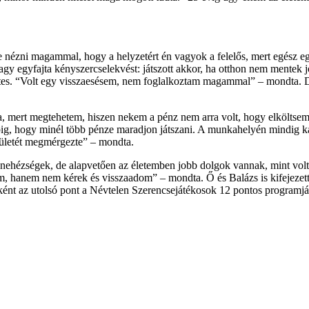
mbe nézni magammal, hogy a helyzetért én vagyok a felelős, mert egész
. Vagy egyfajta kényszercselekvést: játszott akkor, ha otthon nem mente
ntes. “Volt egy visszaesésem, nem foglalkoztam magammal” – mondta. De
 mert megtehetem, hiszen nekem a pénz nem arra volt, hogy elköltsem,
pig, hogy minél több pénze maradjon játszani. A munkahelyén mindig ka
erületét megmérgezte” – mondta.
nehézségek, de alapvetően az életemben jobb dolgok vannak, mint voltak
om, hanem nem kérek és visszaadom” – mondta. Ő és Balázs is kifejezet
ént az utolsó pont a Névtelen Szerencsejátékosok 12 pontos programjából