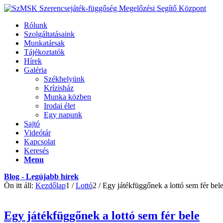
Rólunk
Szolgáltatásaink
Munkatársak
Tájékoztatók
Hírek
Galéria
Székhelyünk
Krízisház
Munka közben
Irodai élet
Egy napunk
Sajtó
Videótár
Kapcsolat
Keresés
Menu
Blog - Legújabb hírek
Ön itt áll:
Kezdőlap
1
/
Lottó
2
/
Egy játékfüggőnek a lottó sem fér bel
Egy játékfüggőnek a lottó sem fér bele