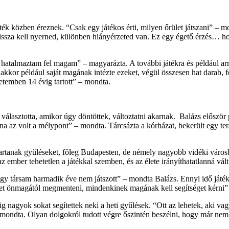
ék közben éreznek. “Csak egy játékos érti, milyen őrület játszani” – mo
issza kell nyerned, különben hiányérzeted van. Ez egy égető érzés… hog
l hatalmaztam fel magam” – magyarázta. A további játékra és például ar
akkor például saját magának intézte ezeket, végül összesen hat darab, 
etemben 14 évig tartott” – mondta.
választotta, amikor úgy döntöttek, változtatni akarnak. Balázs először 
 na az volt a mélypont” – mondta. Tárcsázta a kórházat, bekerült egy 
artanak gyűléseket, főleg Budapesten, de némely nagyobb vidéki városba
 ember tehetetlen a játékkal szemben, és az élete irányíthatatlanná vált
gy társam harmadik éve nem játszott” – mondta Balázs. Ennyi idő játék 
et önmagától megmenteni, mindenkinek magának kell segítséget kérni”
dig nagyok sokat segítettek neki a heti gyűlések. “Ott az lehetek, aki 
ondta. Olyan dolgokról tudott végre őszintén beszélni, hogy már nem mer