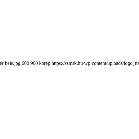
ér-bele.jpg
600
900
korep
https://szmsk.hu/wp-content/uploads/logo_