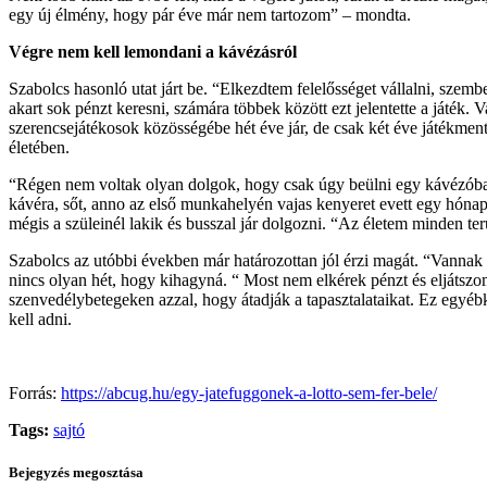
egy új élmény, hogy pár éve már nem tartozom” – mondta.
Végre nem kell lemondani a kávézásról
Szabolcs hasonló utat járt be. “Elkezdtem felelősséget vállalni, sze
akart sok pénzt keresni, számára többek között ezt jelentette a játék
szerencsejátékosok közösségébe hét éve jár, de csak két éve játékme
életében.
“Régen nem voltak olyan dolgok, hogy csak úgy beülni egy kávézóba,
kávéra, sőt, anno az első munkahelyén vajas kenyeret evett egy hóna
mégis a szüleinél lakik és busszal jár dolgozni. “Az életem minden t
Szabolcs az utóbbi években már határozottan jól érzi magát. “Vannak 
nincs olyan hét, hogy kihagyná. “ Most nem elkérek pénzt és eljátsz
szenvedélybetegeken azzal, hogy átadják a tapasztalataikat. Ez egyébk
kell adni.
Forrás:
https://abcug.hu/egy-jatefuggonek-a-lotto-sem-fer-bele/
Tags:
sajtó
Bejegyzés megosztása