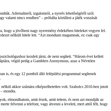
ndták. Adrenalinról, izgalomról, a nyerés lehetőségéről szól.
y valami nincs rendben” – próbálta körülírni a játék vonzását
ra, hogy a jövőbeni nagy nyeremény érdekében hiteleket vegyen fel.
fedezet nélküli hitele lett. “Azt mondtam magamnak, ez csak egy
pszichológushoz kezdett járni, de nem segített. “Három évet kellett
terápiára, végül pedig a Gamblers Anonymous, azaz a Névtelen
n is, és egy 12 pontból álló felépülési programmal segítenek
.
nélkül akkor számára elképzelhetetlen volt. Szabolcs 2010-ben jutott
 – mondta.
vagyok, elmondhatom, amit érzek, amit tettem, és nem azt mondják az
te felvenni a telefont, vagy átvenni a leveleit, mert attól félt, hogy