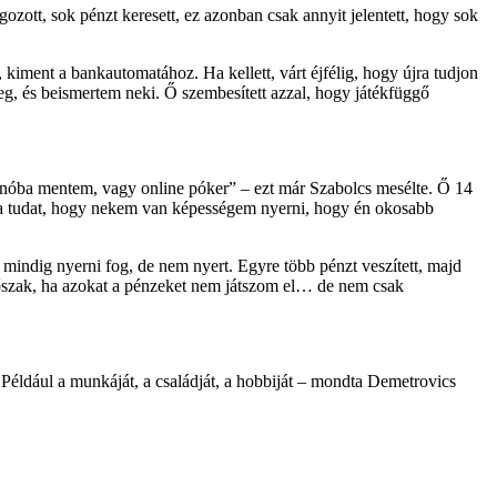
ozott, sok pénzt keresett, ez azonban csak annyit jelentett, hogy sok
kiment a bankautomatához. Ha kellett, várt éjfélig, hogy újra tudjon
eg, és beismertem neki. Ő szembesített azzal, hogy játékfüggő
zinóba mentem, vagy online póker” – ezt már Szabolcs mesélte. Ő 14
az a tudat, hogy nekem van képességem nyerni, hogy én okosabb
 mindig nyerni fog, de nem nyert. Egyre több pénzt veszített, majd
 időszak, ha azokat a pénzeket nem játszom el… de nem csak
t. Például a munkáját, a családját, a hobbiját – mondta Demetrovics